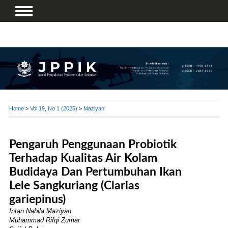
Home
>
Vol 19, No 1 (2025)
>
Maziyan
Pengaruh Penggunaan Probiotik
Terhadap Kualitas Air Kolam
Budidaya Dan Pertumbuhan Ikan
Lele Sangkuriang (Clarias
gariepinus)
Intan Nabila Maziyan
Muhammad Rifqi Zumar