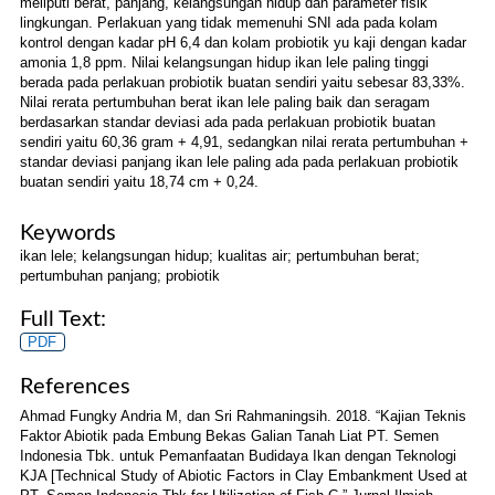
meliputi berat, panjang, kelangsungan hidup dan parameter fisik
lingkungan. Perlakuan yang tidak memenuhi SNI ada pada kolam
kontrol dengan kadar pH 6,4 dan kolam probiotik yu kaji dengan kadar
amonia 1,8 ppm. Nilai kelangsungan hidup ikan lele paling tinggi
berada pada perlakuan probiotik buatan sendiri yaitu sebesar 83,33%.
Nilai rerata pertumbuhan berat ikan lele paling baik dan seragam
berdasarkan standar deviasi ada pada perlakuan probiotik buatan
sendiri yaitu 60,36 gram + 4,91, sedangkan nilai rerata pertumbuhan +
standar deviasi panjang ikan lele paling ada pada perlakuan probiotik
buatan sendiri yaitu 18,74 cm + 0,24.
Keywords
ikan lele; kelangsungan hidup; kualitas air; pertumbuhan berat;
pertumbuhan panjang; probiotik
Full Text:
PDF
References
Ahmad Fungky Andria M, dan Sri Rahmaningsih. 2018. “Kajian Teknis
Faktor Abiotik pada Embung Bekas Galian Tanah Liat PT. Semen
Indonesia Tbk. untuk Pemanfaatan Budidaya Ikan dengan Teknologi
KJA [Technical Study of Abiotic Factors in Clay Embankment Used at