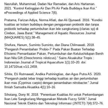
Nasrullah, Muhammad, Dadan Nur Ramadan, dan Aris Hartaman.
2021. “Kontrol Ketinggian Air Dan Ph Air Pada Budidaya Ikan Koi.”
eProceedings of Applied Science 7(6).
Pratama, Farizan Adiya, Norma Afiati, dan Ali Djunaedi. 2016. “Kondisi
kualitas air kolam budidaya dengan penggunaan probiotik dan tanpa
probiotik terhadap pertumbuhan ikan lele sangkuriang (clarias sp) di
Cirebon, Jawa Barat.” Management of Aquatic Resources Journal
(MAQUARES) 5(1):38–45.
Shofura, Hanum, Suminto Suminto, dan Diana Chilmawati. 2018.
“Pengaruh Penambahan ‘Probio-7’ Pada Pakan Buatan Terhadap
Efisiensi Pemanfaatan Pakan, Pertumbuhan dan Kelulushidupan Benih
Ikan Nila Gift (Oreochromis niloticus).” Sains Akuakultur Tropis :
Indonesian Journal of Tropical Aquaculture 1(1):10–20. doi:
10.14710/sat.v1i1.2459.
Sihite, Eti Rutmawati, Andika Putriningtias, dan Agus Putra AS. 2020.
“Pengaruh padat tebar tinggi terhadap kualitas air dan pertumbuhan
ikan mas (Cyprinus carpio) dengan penambahan nitrobacter.” Jurnal
Ilmiah Samudra Akuatika 4(1):10–16.
Sihotang, Dony M. 2018. “Penentuan Kualitas Air untuk Perkembangan
Ikan Lele Sangkuriang Menggunakan Metode Fuzzy SAW.” Jurnal
Nasional Teknik Elektro dan Teknologi Informasi (JNTETI) 7(4):372–76.