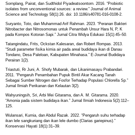
Sornplang, Pairat, dan Sudthidol Piyadeatsoontorn. 2016. “Probiotic
isolates from unconventional sources: a review.” Journal of Animal
Science and Technology 58(1):26. doi: 10.1186/s40781-016-0108-2.
Suryanto, Toto, dan Muhammad Arif Rahman. 2023. “Peranan Bakteri
Nitrobacter dan Nitrosomonas untuk Penambah Unsur Hara N, P, K
pada Kompos Kotoran Sapi.” Jurnal Citra Widya Edukasi 15(1):45–50.
Tatangindatu, Frits, Ockstan Kalesaran, dan Robert Rompas. 2013.
“Studi parameter fisika kimia air pada areal budidaya ikan di Danau
Tondano, Desa Paleloan, Kabupaten Minahasa.” E-Journal Budidaya
Perairan 1(2).
Triastuti, Rr Juni, A. Shofy Mubarak, dan Likanimasayu Prabandari.
2011. “Pengaruh Penambahan Pupuk Bintil Akar Kacang Tanah
Sebagai Sumber Nitrogen dan Fosfor Terhadap Populasi Chlorella Sp.”
Jurnal Ilmiah Perikanan dan Kelautan 3(2).
Wahyuningsih, Sri, Arbi Mei Gitarama, dan A. M. Gitarama. 2020.
“Amonia pada sistem budidaya ikan.” Jurnal Ilmiah Indonesia 5(2):112–
125.
Wulansari, Kurnia, dan Abdul Razak. 2022. “Pengaruh suhu terhadap
ikan lele sangkuriang dan ikan lele dumbo (Clarias gariepinus).”
Konservasi Hayati 18(1):31–39.