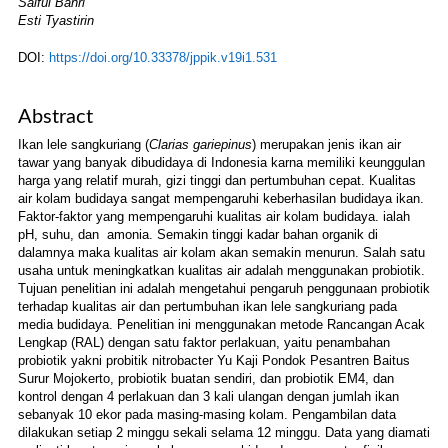
Saiful Bahri
Esti Tyastirin
DOI:
https://doi.org/10.33378/jppik.v19i1.531
Abstract
Ikan lele sangkuriang (
Clarias gariepinus
) merupakan jenis ikan air
tawar yang banyak dibudidaya di Indonesia karna memiliki keunggulan
harga yang relatif murah, gizi tinggi dan pertumbuhan cepat. Kualitas
air kolam budidaya sangat mempengaruhi keberhasilan budidaya ikan.
Faktor-faktor yang mempengaruhi kualitas air kolam budidaya. ialah
pH, suhu, dan amonia. Semakin tinggi kadar bahan organik di
dalamnya maka kualitas air kolam akan semakin menurun. Salah satu
usaha untuk meningkatkan kualitas air adalah menggunakan probiotik.
Tujuan penelitian ini adalah mengetahui pengaruh penggunaan probiotik
terhadap kualitas air dan pertumbuhan ikan lele sangkuriang pada
media budidaya. Penelitian ini menggunakan metode Rancangan Acak
Lengkap (RAL) dengan satu faktor perlakuan, yaitu penambahan
probiotik yakni probitik nitrobacter Yu Kaji Pondok Pesantren Baitus
Surur Mojokerto, probiotik buatan sendiri, dan probiotik EM4, dan
kontrol dengan 4 perlakuan dan 3 kali ulangan dengan jumlah ikan
sebanyak 10 ekor pada masing-masing kolam. Pengambilan data
dilakukan setiap 2 minggu sekali selama 12 minggu. Data yang diamati