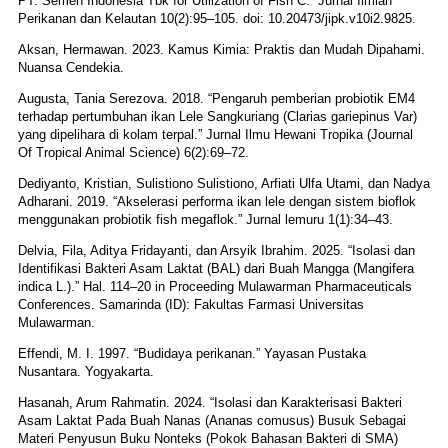
PT. Semen Indonesia Tbk for Utilization of Fish C.” Jurnal Ilmiah
Perikanan dan Kelautan 10(2):95–105. doi: 10.20473/jipk.v10i2.9825.
Aksan, Hermawan. 2023. Kamus Kimia: Praktis dan Mudah Dipahami.
Nuansa Cendekia.
Augusta, Tania Serezova. 2018. “Pengaruh pemberian probiotik EM4
terhadap pertumbuhan ikan Lele Sangkuriang (Clarias gariepinus Var)
yang dipelihara di kolam terpal.” Jurnal Ilmu Hewani Tropika (Journal
Of Tropical Animal Science) 6(2):69–72.
Dediyanto, Kristian, Sulistiono Sulistiono, Arfiati Ulfa Utami, dan Nadya
Adharani. 2019. “Akselerasi performa ikan lele dengan sistem bioflok
menggunakan probiotik fish megaflok.” Jurnal lemuru 1(1):34–43.
Delvia, Fila, Aditya Fridayanti, dan Arsyik Ibrahim. 2025. “Isolasi dan
Identifikasi Bakteri Asam Laktat (BAL) dari Buah Mangga (Mangifera
indica L.).” Hal. 114–20 in Proceeding Mulawarman Pharmaceuticals
Conferences. Samarinda (ID): Fakultas Farmasi Universitas
Mulawarman.
Effendi, M. I. 1997. “Budidaya perikanan.” Yayasan Pustaka
Nusantara. Yogyakarta.
Hasanah, Arum Rahmatin. 2024. “Isolasi dan Karakterisasi Bakteri
Asam Laktat Pada Buah Nanas (Ananas comusus) Busuk Sebagai
Materi Penyusun Buku Nonteks (Pokok Bahasan Bakteri di SMA)