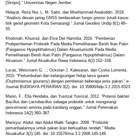
[Skripsi].” Universitas Negeri Jember.
Hidayat, Reza Nur, L. M. Sabri, dan Moehammad Awaluddin. 2019.
“Analisis desain jaring GNSS berdasarkan fungsi presisi (studi kasus:
titik geoid geometri Kota Semarang).” Jurnal Geodesi Undip 8(1):48–
55.
Khotimah, Khusnul, dan Elva Dwi Harmilia. 2016. “Pemberian
Probpemberian Probiotik Pada Media Pemeliharaan Benih Ikan Patin
(Pangasius Hypophthalmus) Dalam Akuariumiotik Pada Media
Pemeliharaan Benih Ikan Patin (Pangasius Hypophthalmus) Dalam
Akuarium.” Jurnal Akuakultur Rawa Indonesia 4(2):152–158.
Lucas, Weismann G. .., Ockstan J. Kalesaran, dan Cyska Lumenta.
2015. “Pertumbuhan dan kelangsungan hidup larva gurami
(Osphronemus gouramy) dengan pemberian beberapa jenis pakan.” e-
Journal BUDIDAYA PERAIRAN 3(2). doi: 10.35800/bdp.3.2.2015.8323.
Manin, F., Ella Hendalia, dan Yusrizal Yusrizal. 2012. “Potensi bakteri
Bacillus dan Lactobacillus sebagai probiotik untuk mengurangi
pencemaran amonia pada kandang unggas.” Jurnal Peternakan
Indonesia 14(2):360–367.
Mansyur, Abdul, dan Abdul Malik Tangko. 2008. “Probiotik:
pemanfaatannya untuk pakan ikan berkualitas rendah.” Media
Akuakultur 3(2):145. doi: 10.15578/ma.3.2.2008.145-149.