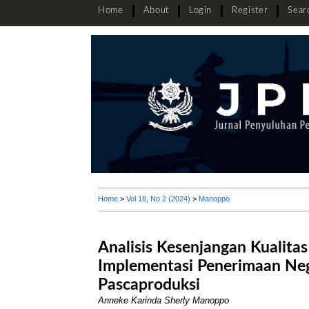
Home
About
Login
Register
Sear
Home
>
Vol 18, No 2 (2024)
>
Manoppo
Analisis Kesenjangan Kualit
Implementasi Penerimaan Ne
Pascaproduksi
Anneke Karinda Sherly Manoppo