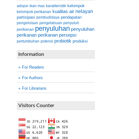
kelompok
adopsi
ikan mas
karakteristik
kualitas air
nelayan
kelompok perikanan
partisipasi
pendapatan
pembudidaya
pengelolaan
pengetahuan
penyuluh
penyuluhan
penyuluhan
perikanan
perikanan
perikanan
persepsi
probiotik
produksi
pertumbuhan
potensi
Information
For Readers
For Authors
For Librarians
Visitors Counter