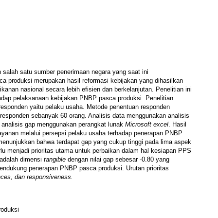
alah satu sumber penerimaan negara yang saat ini
 produksi merupakan hasil reformasi kebijakan yang dihasilkan
nan nasional secara lebih efisien dan berkelanjutan. Penelitian ini
hadap pelaksanaan kebijakan PNBP pasca produksi. Penelitian
responden yaitu pelaku usaha. Metode penentuan responden
responden sebanyak 60 orang. Analisis data menggunakan analisis
a analisis gap menggunakan perangkat lunak
Microsoft excel
. Hasil
elayanan melalui persepsi pelaku usaha terhadap penerapan PNBP
 menunjukkan bahwa terdapat gap yang cukup tinggi pada lima aspek
rlu menjadi prioritas utama untuk perbaikan dalam hal kesiapan PPS
adalah dimensi
tangible
dengan nilai gap sebesar -0.80 yang
 mendukung penerapan PNBP pasca produksi. Urutan prioritas
ces, dan
responsiveness.
roduksi