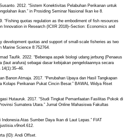
o Susanto. 2012. “Sistem Konektivitas Pelabuhan Perikanan untuk
golahan ikan.” in Prosiding Seminar Nasional Ikan ke 8.
. “Fishing quotas regulation as the embodiment of fish resources
e on Innovation in Research (ICIIR 2018)–Section: Economics and
y development quotas and support of small-scale fisheries as two
 in Marine Science 8:752764.
ad Taufik. 2022. “Beberapa aspek biologi udang jerbung (Penaeus
a (laut arafura) sebagai dasar kebijakan pengelolaannya secara
a 14(1):35–46.
an Banon Atmaja. 2017. “Perubahan Upaya dan Hasil Tangkapan
ska Kolaps Perikanan Pukat Cincin Besar.” BAWAL Widya Riset
asi Hutauruk. 2017. “Studi Tingkat Pemanfaatan Fasilitas Pokok di
vinsi Sumatera Utara.” Jurnal Online Mahasiswa Fakultas
 Indonesia Atas Sumber Daya Ikan di Laut Lepas.” FIAT
justisia.v9no4.612.
a (ID): Andi Offset.