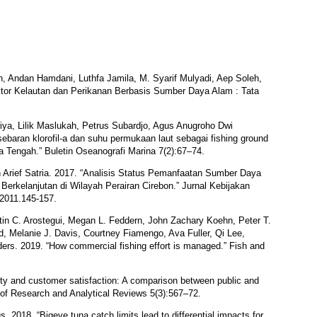
, Andan Hamdani, Luthfa Jamila, M. Syarif Mulyadi, Aep Soleh,
tor Kelautan dan Perikanan Berbasis Sumber Daya Alam : Tata
ya, Lilik Maslukah, Petrus Subardjo, Agus Anugroho Dwi
ebaran klorofil-a dan suhu permukaan laut sebagai fishing ground
awa Tengah.” Buletin Oseanografi Marina 7(2):67–74.
n Arief Satria. 2017. “Analisis Status Pemanfaatan Sumber Daya
erkelanjutan di Wilayah Perairan Cirebon.” Jurnal Kebijakan
.2011.145-157.
tin C. Arostegui, Megan L. Feddern, John Zachary Koehn, Peter T.
rud, Melanie J. Davis, Courtney Fiamengo, Ava Fuller, Qi Lee,
ers. 2019. “How commercial fishing effort is managed.” Fish and
ity and customer satisfaction: A comparison between public and
al of Research and Analytical Reviews 5(3):567–72.
. 2018. “Bigeye tuna catch limits lead to differential impacts for