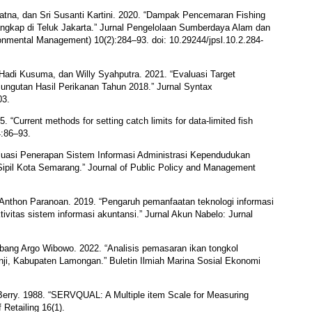
iatna, dan Sri Susanti Kartini. 2020. “Dampak Pencemaran Fishing
ngkap di Teluk Jakarta.” Jurnal Pengelolaan Sumberdaya Alam dan
onmental Management) 10(2):284–93. doi: 10.29244/jpsl.10.2.284-
 Hadi Kusuma, dan Willy Syahputra. 2021. “Evaluasi Target
ngutan Hasil Perikanan Tahun 2018.” Jurnal Syntax
03.
“Current methods for setting catch limits for data-limited fish
4:86–93.
luasi Penerapan Sistem Informasi Administrasi Kependudukan
pil Kota Semarang.” Journal of Public Policy and Management
n Anthon Paranoan. 2019. “Pengaruh pemanfaatan teknologi informasi
vitas sistem informasi akuntansi.” Jurnal Akun Nabelo: Jurnal
mbang Argo Wibowo. 2022. “Analisis pemasaran ikan tongkol
anji, Kabupaten Lamongan.” Buletin Ilmiah Marina Sosial Ekonomi
 Berry. 1988. “SERVQUAL: A Multiple item Scale for Measuring
 Retailing 16(1).