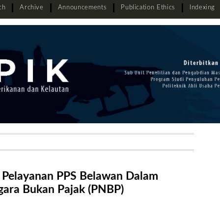
ch
Archive
Announcements
Publication Ethics
Indexing
as Pelayanan PPS Belawan Dalam
gara Bukan Pajak (PNBP)