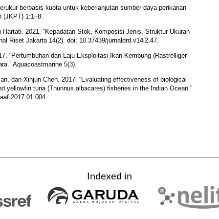
erukur berbasis kuota untuk keberlanjutan sumber daya perikanan
n (JKPT) 1:1–8.
rni Hartati. 2021. “Kepadatan Stok, Komposisi Jenis, Struktur Ukuran
l Riset Jakarta 14(2). doi: 10.37439/jurnaldrd.v14i2.47.
017. “Pertumbuhan dan Laju Eksploitasi Ikan Kembung (Rastrelliger
ara.” Aquacoastmarine 5(3).
n, dan Xinjun Chen. 2017. “Evaluating effectiveness of biological
d yellowfin tuna (Thunnus albacares) fisheries in the Indian Ocean.”
.aaf.2017.01.004.
Indexed in