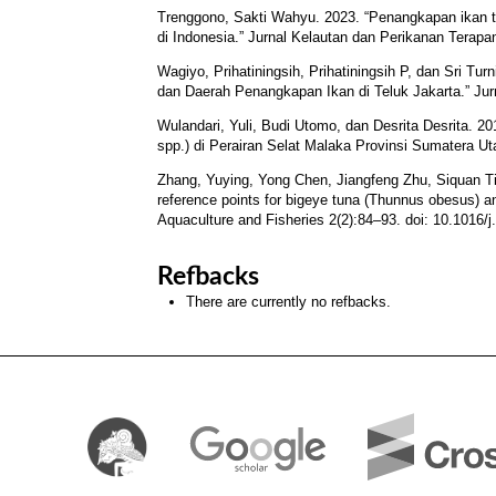
Trenggono, Sakti Wahyu. 2023. “Penangkapan ikan t
di Indonesia.” Jurnal Kelautan dan Perikanan Terapa
Wagiyo, Prihatiningsih, Prihatiningsih P, dan Sri Tu
dan Daerah Penangkapan Ikan di Teluk Jakarta.” Jurna
Wulandari, Yuli, Budi Utomo, dan Desrita Desrita. 2
spp.) di Perairan Selat Malaka Provinsi Sumatera Ut
Zhang, Yuying, Yong Chen, Jiangfeng Zhu, Siquan Tia
reference points for bigeye tuna (Thunnus obesus) an
Aquaculture and Fisheries 2(2):84–93. doi: 10.1016/j
Refbacks
There are currently no refbacks.