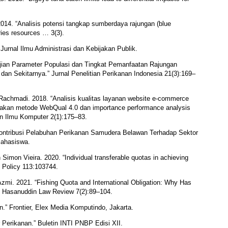
014. “Analisis potensi tangkap sumberdaya rajungan (blue
ries resources … 3(3).
Jurnal Ilmu Administrasi dan Kebijakan Publik.
ajian Parameter Populasi dan Tingkat Pemanfaatan Rajungan
 dan Sekitarnya.” Jurnal Penelitian Perikanan Indonesia 21(3):169–
 Rachmadi. 2018. “Analisis kualitas layanan website e-commerce
akan metode WebQual 4.0 dan importance performance analysis
n Ilmu Komputer 2(1):175–83.
Kontribusi Pelabuhan Perikanan Samudera Belawan Terhadap Sektor
Mahasiswa.
Simon Vieira. 2020. “Individual transferable quotas in achieving
e Policy 113:103744.
zmi. 2021. “Fishing Quota and International Obligation: Why Has
.” Hasanuddin Law Review 7(2):89–104.
.” Frontier, Elex Media Komputindo, Jakarta.
erikanan.” Buletin INTI PNBP Edisi XII.