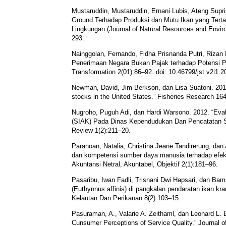
Mustaruddin, Mustaruddin, Ernani Lubis, Ateng Supr
Ground Terhadap Produksi dan Mutu Ikan yang Terta
Lingkungan (Journal of Natural Resources and Envir
293.
Nainggolan, Fernando, Fidha Prisnanda Putri, Rizan
Penerimaan Negara Bukan Pajak terhadap Potensi Pu
Transformation 2(01):86–92. doi: 10.46799/jst.v2i1.2
Newman, David, Jim Berkson, dan Lisa Suatoni. 2015. 
stocks in the United States.” Fisheries Research 16
Nugroho, Puguh Adi, dan Hardi Warsono. 2012. “Eva
(SIAK) Pada Dinas Kependudukan Dan Pencatatan Si
Review 1(2):211–20.
Paranoan, Natalia, Christina Jeane Tandirerung, da
dan kompetensi sumber daya manusia terhadap efekti
Akuntansi Netral, Akuntabel, Objektif 2(1):181–96.
Pasaribu, Iwan Fadli, Trisnani Dwi Hapsari, dan Ba
(Euthynnus affinis) di pangkalan pendaratan ikan kr
Kelautan Dan Perikanan 8(2):103–15.
Pasuraman, A., Valarie A. Zeithaml, dan Leonard L.
Cunsumer Perceptions of Service Quality.” Journal of