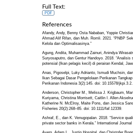
Full Text:
PDF
References
Afandy, Andy, Benny Osta Nababan, Yoppie Christian
Ahmad Alif Rifan, dan Muh. Romli. 2021. “PNBP Sek
Kelola dan Optimalisasinya.”
Agung, Andita, Muhammad Zainuri, Anindya Wirasatri
Suryosaputro, dan Gentur Handoyo. 2018. “Analisis s
potensial (Ikan pelagis kecil) di perairan Kendal, J
Anas, Pigoselpi, Luky Adrianto, Ismudi Muchsin, da
Ikan Sebagai Dasar Pengelolaan Perikanan Tangkap B
Perikanan Indonesia 3(2):145. doi: 10.15578/jkpi.3.2
Anderson, Christopher M., Melissa J. Krigbaum, Mar
Kuriyama, Christina Morrisett, Caitlin I. Allen Aksel
Katherine N. McElroy, Maite Pons, dan Jessica Sand
Fisheries 20(2):268–85. doi: 10.1111/faf.12339.
Ashraf, E., dan K. Venugopalan. 2018. “Service qual
private sector banks in Kerala.” International Journ
Ayers, Adam L., Justin Hospital, dan Christofer Boggs