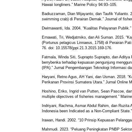
Hawaii longliners.” Marine Policy 94:93–105.
Badiuzzaman, Dian Wijayanto, dan Taufik Yulianto. 2
swimming crab) di Perairan Demak.” Journal of fishe
Dwimawanti, Ida. 2004. “Kualitas Pelayanan Publik.” 
Ernawati, Tri, Wedjatmiko, dan Ali Suman. 2015. “K
(Portunus pelagicus Linnaeus, 1758) di Perairan Pati
76. doi: 10.15578/jppi.21.3.2015.169-176.
Fatmala, Winda Siti, Suprapto Suprapto, dan Aditya
berrybenka terhadap kepuasan pengunjung menggun
(IPA).” Jurnal Pengembangan Teknologi Informasi da
Haryani, Retno Agus, AH Yani, dan Usman. 2018. “
Perikanan Provinsi Sumatera Utara.” Jurnal Online 
Hoshino, Eriko, Ingrid van Putten, Sean Pascoe, dan 
multiple objectives of fisheries management.” Marin
Indriyani, Rachma, Asmar Abdul Rahim, dan Ruzita A
Indonesia been Indicated as a Non-Compliant State
Irawan, Handi. 2002. “10 Prinsip Kepuasan Pelanggan
Mahmudi. 2023. “Peluang Peningkatan PNBP Sektor P