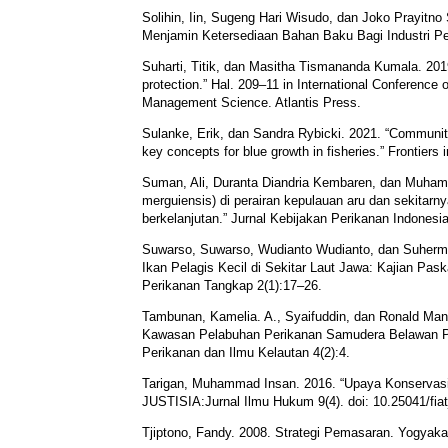
Solihin, Iin, Sugeng Hari Wisudo, dan Joko Prayitn
Menjamin Ketersediaan Bahan Baku Bagi Industri Pen
Suharti, Titik, dan Masitha Tismananda Kumala. 2019
protection.” Hal. 209–11 in International Conferenc
Management Science. Atlantis Press.
Sulanke, Erik, dan Sandra Rybicki. 2021. “Communit
key concepts for blue growth in fisheries.” Frontiers
Suman, Ali, Duranta Diandria Kembaren, dan Muhamm
merguiensis) di perairan kepulauan aru dan sekitarny
berkelanjutan.” Jurnal Kebijakan Perikanan Indonesi
Suwarso, Suwarso, Wudianto Wudianto, dan Suherm
Ikan Pelagis Kecil di Sekitar Laut Jawa: Kajian Pa
Perikanan Tangkap 2(1):17–26.
Tambunan, Kamelia. A., Syaifuddin, dan Ronald Mang
Kawasan Pelabuhan Perikanan Samudera Belawan Pro
Perikanan dan Ilmu Kelautan 4(2):4.
Tarigan, Muhammad Insan. 2016. “Upaya Konservasi
JUSTISIA:Jurnal Ilmu Hukum 9(4). doi: 10.25041/fiat
Tjiptono, Fandy. 2008. Strategi Pemasaran. Yogyakart