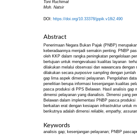
Toni Ruchimat
Moh. Natsir
DOI:
https://doi.org/10.33378/jppik.v18i2.490
Abstract
Penerimaan Negara Bukan Pajak (PNBP) merupakan s
keberadaannya menjadi semakin penting. PNBP pasca
oleh KKP dalam rangka peningkatan pengelolaan perika
bertujuan untuk mengevaluasi kualitas layanan ter
dilakukan melalui observasi dan wawancara dengan 
dilakukan secara
purposive sampling
dengan jumlah 
gap lima aspek dimensi pelayanan. Pengolahan dat
penelitian berupa informasi kesenjangan kualitas p
pasca produksi di PPS Belawan. Hasil analisis gap
dimensi pelayanan yang dianalisis. Dimensi yang pe
Belawan dalam implementasi PNBP pasca produksi 
berkaitan erat dengan kesiapan infrastruktur untuk
berikutnya adalah dimensi
reliable
,
empathy, assuran
Keywords
analisis gap; kesenjangan pelayanan; PNBP pascap