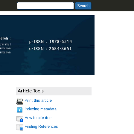
Article Tools
Print this article
Indexing metadata
How to cite item
Finding References