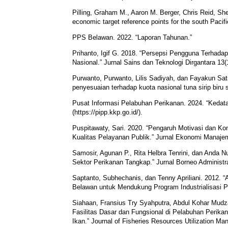
Pilling, Graham M., Aaron M. Berger, Chris Reid, Sh
economic target reference points for the south Pacif
PPS Belawan. 2022. “Laporan Tahunan.”
Prihanto, Igif G. 2018. “Persepsi Pengguna Terhad
Nasional.” Jurnal Sains dan Teknologi Dirgantara 13(
Purwanto, Purwanto, Lilis Sadiyah, dan Fayakun Sat
penyesuaian terhadap kuota nasional tuna sirip biru 
Pusat Informasi Pelabuhan Perikanan. 2024. “Kedata
(https://pipp.kkp.go.id/).
Puspitawaty, Sari. 2020. “Pengaruh Motivasi dan K
Kualitas Pelayanan Publik.” Jurnal Ekonomi Manajem
Samosir, Agunan P., Rita Helbra Tenrini, dan Anda 
Sektor Perikanan Tangkap.” Jurnal Borneo Administrat
Saptanto, Subhechanis, dan Tenny Apriliani. 2012
Belawan untuk Mendukung Program Industrialisasi Pe
Siahaan, Fransius Try Syahputra, Abdul Kohar Mudz
Fasilitas Dasar dan Fungsional di Pelabuhan Peri
Ikan.” Journal of Fisheries Resources Utilization M