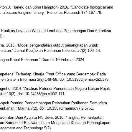
elton J. Harley, dan John Hampton. 2016. “Candidate biological and
ic albacore longline fishery.” Fisheries Research 174:167–78.
ap Kualitas Layanan Website Lembaga Penerbangan Dan Antariksa
1).
ria. 2015. “Model pengendalian output penangkapan untuk
selatan.” Jurnal Kebijakan Perikanan Indonesia 7(2):103–14.
ngan Kapal Perikanan.” Diambil 10 Februari 2024
ompetensi Terhadap Kinerja Front Office yang Berdampak Pada
en Sistem Informasi 2(2):148–59. doi: 10.31933/jemsi.v2i2.379.
Nugroho. 2014. “Analisis Potensi Penerimaan Negara Bukan Pajak
or 10(2). doi: 10.24258/jba.v10i2.171.
. “Aspek Penting Pengembangan Pelabuhan Perikanan Samudera
rikanan.” Marina 7(2). doi: 10.15578/marina.v7i2.5761.
akir, dan Dian Ayunita NN Dewi. 2016. “Tingkat Pemanfaatan
kanan Samudera Belawan dalam Menunjang Kegiatan Penangkapan
anagement and Technology 5(2).