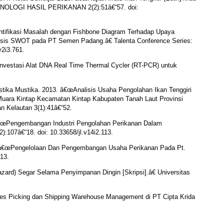
EKNOLOGI HASIL PERIKANAN 2(2):51â€“57. doi:
ntifikasi Masalah dengan Fishbone Diagram Terhadap Upaya
isis SWOT pada PT Semen Padang.â€ Talenta Conference Series:
v2i3.761.
Investasi Alat DNA Real Time Thermal Cycler (RT-PCR) untuk
stika Mustika. 2013. â€œAnalisis Usaha Pengolahan Ikan Tenggiri
uara Kintap Kecamatan Kintap Kabupaten Tanah Laut Provinsi
n Kelautan 3(1):41â€“52.
. â€œPengembangan Industri Pengolahan Perikanan Dalam
:107â€“18. doi: 10.33658/jl.v14i2.113.
13. â€œPengelolaan Dan Pengembangan Usaha Perikanan Pada Pt.
“13.
azard) Segar Selama Penyimpanan Dingin [Skripsi].â€ Universitas
 Picking dan Shipping Warehouse Management di PT Cipta Krida