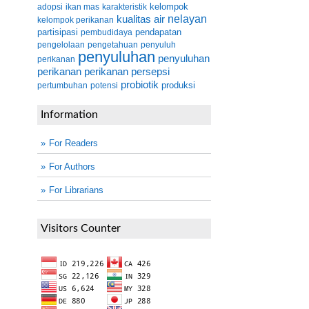
kelompok
adopsi
ikan mas
karakteristik
kualitas air
nelayan
kelompok perikanan
partisipasi
pendapatan
pembudidaya
pengelolaan
pengetahuan
penyuluh
penyuluhan
penyuluhan
perikanan
perikanan
perikanan
persepsi
probiotik
produksi
pertumbuhan
potensi
Information
For Readers
For Authors
For Librarians
Visitors Counter