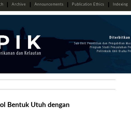
ch
Archive
Announcements
Publication Ethics
Indexing
ol Bentuk Utuh dengan