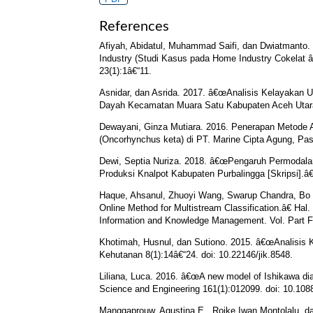
References
Afiyah, Abidatul, Muhammad Saifi, dan Dwiatmanto
Industry (Studi Kasus pada Home Industry Cokelat 
23(1):1â€“11.
Asnidar, dan Asrida. 2017. â€œAnalisis Kelayakan
Dayah Kecamatan Muara Satu Kabupaten Aceh Utara.
Dewayani, Ginza Mutiara. 2016. Penerapan Metode 
(Oncorhynchus keta) di PT. Marine Cipta Agung, Pas
Dewi, Septia Nuriza. 2018. â€œPengaruh Permodala
Produksi Knalpot Kabupaten Purbalingga [Skripsi].â
Haque, Ahsanul, Zhuoyi Wang, Swarup Chandra, Bo
Online Method for Multistream Classification.â€ Ha
Information and Knowledge Management. Vol. Part 
Khotimah, Husnul, dan Sutiono. 2015. â€œAnalisis 
Kehutanan 8(1):14â€“24. doi: 10.22146/jik.8548.
Liliana, Luca. 2016. â€œA new model of Ishikawa di
Science and Engineering 161(1):012099. doi: 10.10
Manggaprouw, Agustina E., Roike Iwan Montolalu, d