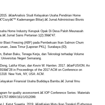
. 2015. â€œAnalisis Studi Kelayakan Usaha Pendirian Home
â€˜Cozyâ€™ Kademangan Blitar).â€ Jurnal Administrasi Bisnis
 Usaha Home Industry Kerupuk Opak Di Desa Paloh Meunasah
â€ Jurnal Sains Pertanian 1(2):39â€“47.
Air Blast Freezing (ABF) pada Pembekuan Ikan Salmon Chum
uruan, Jawa Timur [Laporan PKL]. Surabaya (ID).
n, Bahan Baku, Tenaga Kerja, dan Teknologi terhadap Volume
€ Universitas Negeri Semarang.
 Dong, Latifur Khan, dan Kevin W. Hamlen. 2017. â€œFUSION: An
l. 919â€“28 in Proceedings of the 2017 ACM on Conference on
F1318. New York, NY, USA: ACM.
Kelayakan Finansial Usaha Budidaya Bambu.â€ Jurnal Ilmu
agram for quality assessment.â€ IOP Conference Series: Materials
88/1757-899X/161/1/012099.
an I. Ketut Suwetja. 2019. â€œKajian Mutu Ikan Tongkol (Euthynnus