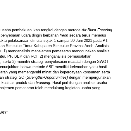
knik usaha pembekuan ikan tongkol dengan metode
Air Blast Freezing
 penyebaran udara dingin berbahan
freon
secara terus menerus
aktu pelaksanaan dimulai sejak 1 sampai 30 Juni 2021 pada PT.
n Simeulue Timur Kabupaten Simeulue Provinsi Aceh. Analisis
yaitu 1) menganalisis manajemen pemasaran menggunakan analisis
tio
, PP, BEP dan ROI, 2) menganalisis permasalahan
),
serta 3) memilih strategi penyelesaian masalah dengan SWOT
nunjukkan bahwa metode ABF memiliki kelemahan yaitu hasil
 darah yang memengaruhi minat dan kepercayaan konsumen serta
lah strategi SO (
Strengths-Opportunities)
dengan mempergunakan
 kualitas produk dan
branding.
Hasil perhitungan analisis usaha
anajemen pemasaran telah mendukung kegiatan usaha yang
 SWOT