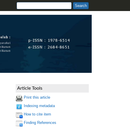
Article Tools
Print this article
Indexing metadata
How to cite item
Finding References