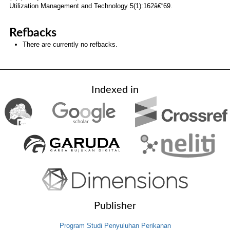
Utilization Management and Technology 5(1):162â€“69.
Refbacks
There are currently no refbacks.
Indexed in
Publisher
Program Studi Penyuluhan Perikanan