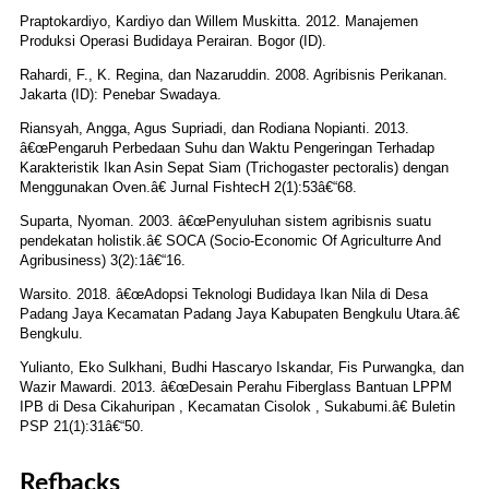
Praptokardiyo, Kardiyo dan Willem Muskitta. 2012. Manajemen
Produksi Operasi Budidaya Perairan. Bogor (ID).
Rahardi, F., K. Regina, dan Nazaruddin. 2008. Agribisnis Perikanan.
Jakarta (ID): Penebar Swadaya.
Riansyah, Angga, Agus Supriadi, dan Rodiana Nopianti. 2013.
â€œPengaruh Perbedaan Suhu dan Waktu Pengeringan Terhadap
Karakteristik Ikan Asin Sepat Siam (Trichogaster pectoralis) dengan
Menggunakan Oven.â€ Jurnal FishtecH 2(1):53â€“68.
Suparta, Nyoman. 2003. â€œPenyuluhan sistem agribisnis suatu
pendekatan holistik.â€ SOCA (Socio-Economic Of Agriculturre And
Agribusiness) 3(2):1â€“16.
Warsito. 2018. â€œAdopsi Teknologi Budidaya Ikan Nila di Desa
Padang Jaya Kecamatan Padang Jaya Kabupaten Bengkulu Utara.â€
Bengkulu.
Yulianto, Eko Sulkhani, Budhi Hascaryo Iskandar, Fis Purwangka, dan
Wazir Mawardi. 2013. â€œDesain Perahu Fiberglass Bantuan LPPM
IPB di Desa Cikahuripan , Kecamatan Cisolok , Sukabumi.â€ Buletin
PSP 21(1):31â€“50.
Refbacks