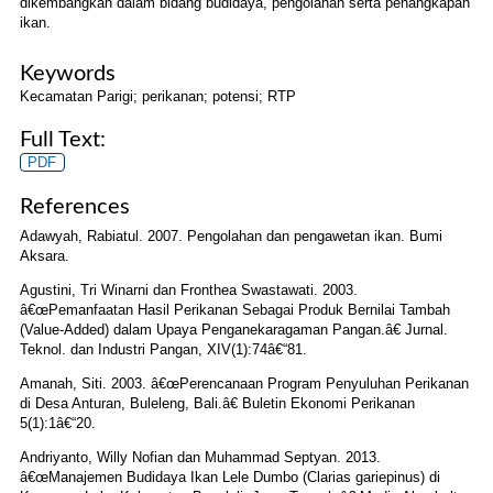
dikembangkan dalam bidang budidaya, pengolahan serta penangkapan
ikan.
Keywords
Kecamatan Parigi; perikanan; potensi; RTP
Full Text:
PDF
References
Adawyah, Rabiatul. 2007. Pengolahan dan pengawetan ikan. Bumi
Aksara.
Agustini, Tri Winarni dan Fronthea Swastawati. 2003.
â€œPemanfaatan Hasil Perikanan Sebagai Produk Bernilai Tambah
(Value-Added) dalam Upaya Penganekaragaman Pangan.â€ Jurnal.
Teknol. dan Industri Pangan, XIV(1):74â€“81.
Amanah, Siti. 2003. â€œPerencanaan Program Penyuluhan Perikanan
di Desa Anturan, Buleleng, Bali.â€ Buletin Ekonomi Perikanan
5(1):1â€“20.
Andriyanto, Willy Nofian dan Muhammad Septyan. 2013.
â€œManajemen Budidaya Ikan Lele Dumbo (Clarias gariepinus) di