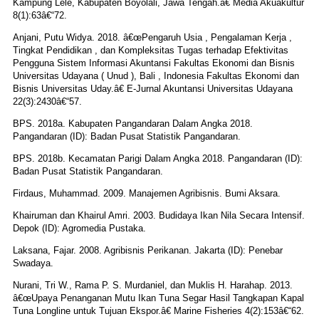
Kampung Lele, Kabupaten Boyolali, Jawa Tengah.â€ Media Akuakultur
8(1):63â€“72.
Anjani, Putu Widya. 2018. â€œPengaruh Usia , Pengalaman Kerja ,
Tingkat Pendidikan , dan Kompleksitas Tugas terhadap Efektivitas
Pengguna Sistem Informasi Akuntansi Fakultas Ekonomi dan Bisnis
Universitas Udayana ( Unud ), Bali , Indonesia Fakultas Ekonomi dan
Bisnis Universitas Uday.â€ E-Jurnal Akuntansi Universitas Udayana
22(3):2430â€“57.
BPS. 2018a. Kabupaten Pangandaran Dalam Angka 2018.
Pangandaran (ID): Badan Pusat Statistik Pangandaran.
BPS. 2018b. Kecamatan Parigi Dalam Angka 2018. Pangandaran (ID):
Badan Pusat Statistik Pangandaran.
Firdaus, Muhammad. 2009. Manajemen Agribisnis. Bumi Aksara.
Khairuman dan Khairul Amri. 2003. Budidaya Ikan Nila Secara Intensif.
Depok (ID): Agromedia Pustaka.
Laksana, Fajar. 2008. Agribisnis Perikanan. Jakarta (ID): Penebar
Swadaya.
Nurani, Tri W., Rama P. S. Murdaniel, dan Muklis H. Harahap. 2013.
â€œUpaya Penanganan Mutu Ikan Tuna Segar Hasil Tangkapan Kapal
Tuna Longline untuk Tujuan Ekspor.â€ Marine Fisheries 4(2):153â€“62.