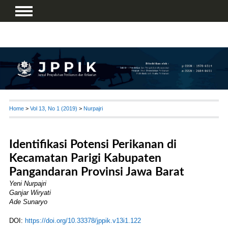
Home
>
Vol 13, No 1 (2019)
>
Nurpajri
Identifikasi Potensi Perikanan di
Kecamatan Parigi Kabupaten
Pangandaran Provinsi Jawa Barat
Yeni Nurpajri
Ganjar Wiryati
Ade Sunaryo
DOI:
https://doi.org/10.33378/jppik.v13i1.122