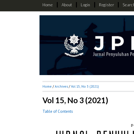
Home
About
Login
Register
Searc
Home
/
Archives
/
Vol 15, No 3 (2021)
Vol 15, No 3 (2021)
Table of Contents