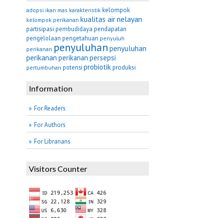
kelompok
adopsi
ikan mas
karakteristik
nelayan
kualitas air
kelompok perikanan
partisipasi
pembudidaya
pendapatan
pengelolaan
pengetahuan
penyuluh
penyuluhan
penyuluhan
perikanan
perikanan
perikanan
persepsi
probiotik
potensi
produksi
pertumbuhan
Information
For Readers
For Authors
For Librarians
Visitors Counter