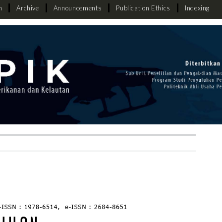
h
Archive
Announcements
Publication Ethics
Indexing