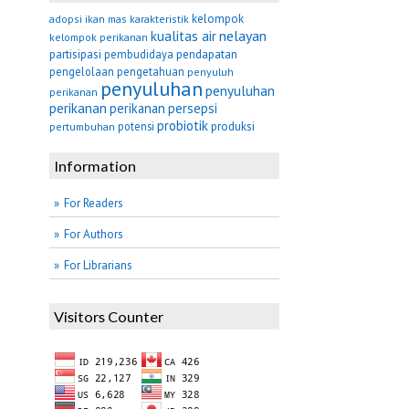
kelompok
adopsi
ikan mas
karakteristik
nelayan
kualitas air
kelompok perikanan
partisipasi
pembudidaya
pendapatan
pengelolaan
pengetahuan
penyuluh
penyuluhan
penyuluhan
perikanan
perikanan
perikanan
persepsi
probiotik
potensi
produksi
pertumbuhan
Information
For Readers
For Authors
For Librarians
Visitors Counter