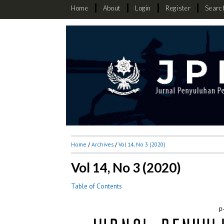
Home
About
Login
Register
Searc
Home
/
Archives
/
Vol 14, No 3 (2020)
Vol 14, No 3 (2020)
Table of Contents