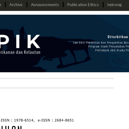
h
Archive
Announcements
Publication Ethics
Indexing