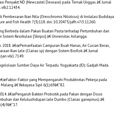
pasi Penyakit ND (Newcastel Desease) pada Ternak Unggas.â€ Jurnal
s.v8i2.12434.
ik Pembesaran Ikan Nila (Oreochromis Niloticus) di Instalasi Budidaya
e and Fish Health 7(3):118. doi: 10.20473/jafh.v7i3.11260.
ng Berbeda dalam Pakan Buatan Pasta terhadap Pertumbuhan dan
istem Resirkulasi [Skripsi].â€ Universitas Airlangga.
dah. 2018. â€œPemanfaatan Campuran Buah Nanas, Air Cucian Beras,
an Ikan Lele (Clarias sp) dengan Sistem Bioflok.â€ Jurnal
jari.v6i1.7149.
engelolaan Sumber Daya Air Terpadu. Yogyakarta (ID): Gadjah Mada
. â€œFaktor-Faktor yang Mempengaruhi Produktivitas Pekerja pada
 Malang.â€ Rekayasa Sipil 6(1):69â€“82.
 2014. â€œPengaruh Bakteri Probiotik pada Pakan dengan Dosis
mbuhan dan Kelulushidupan Lele Dumbo (Clarias gariepinus).â€
(4):9â€“17.