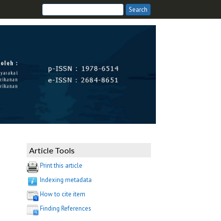
Article Tools
Print this article
Indexing metadata
How to cite item
Finding References