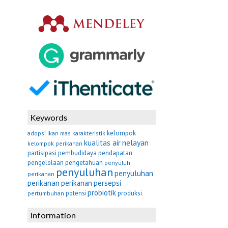
Keywords
kelompok
adopsi
ikan mas
karakteristik
nelayan
kualitas air
kelompok perikanan
partisipasi
pembudidaya
pendapatan
pengelolaan
pengetahuan
penyuluh
penyuluhan
penyuluhan
perikanan
perikanan
perikanan
persepsi
probiotik
potensi
produksi
pertumbuhan
Information