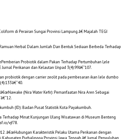
Coliform di Perairan Sungai Provinsi Lampung.â€ Majalah TEGI
eran Ramuan Herbal Dalam Jumlah Dan Bentuk Sediaan Berbeda Terhadap
â€œPemberian Probiotik dalam Pakan Terhadap Pertumbuhan Lele
€ Jurnal Perikanan dan Kelautan Unpad 3(4):99â€“107.
an probiotik dengan carrier zeolit pada pembesaran ikan lele dumbo
3(4):133â€“40.
18. â€œNawake (Nira Water Kefir): Pemanfaatan Nira Aren Sebagai
7â€“12.
umbuh (ID): Badan Pusat Statistik Kota Payakumbuh.
sata Terhadap Minat Kunjungan Ulang Wisatawan di Museum Benteng
f.io/vjf78.
2012. â€œHubungan Karakteristik Pelaku Utama Perikanan dengan
di Kabupaten Purbalingga Provinsi Jawa Tengah.â€ Jurnal Penyuluhan