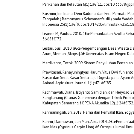
Perikanan dan Kelautan 6(1):1â€“11. doi: 10.33378/jppik
Kusmini, Irin Iriana, Deni Radona, dan Fera Permata Pu
Tengadak ( Barbonymus Schwanenfeldii ) pada Wadah 
Indonesia 25(1):1â€“9. doi: 10.14203/limnotek.v25i1.18
Leanne M, Paulus. 2010. â€œPemanfaatan Azolla Seba
36:68â€“72.
Lestari, Susi. 2010. â€œPengembangan Desa Wisata 
Arum, Sleman [Skripsi].â€ Universitas Islam Negeri Kali
Mardikanto, Totok. 2009. Sistem Penyuluhan Pertanian. 
Prawitasari, Rahayuningtyas Harum, Vitus Dwi Yunianto 
Kasar dan Serat Kasar Serta Laju Digesta pada Ayam A
Animal Agriculture Journal 1(1):471â€“83.
Rachmawati, Diana, Istiyanto Samidjan, dan Heryoso S
Sangkuriang (Clarias Gariepinus) dengan Teknik Probio
Kabupaten Semarang.â€ PENA Akuatika 12(1):24â€“32.
Rahmaningsih, Sri. 2018. Hama dan Penyakit Ikan. Yogya
Rahmi, Darmawan, dan Muh. Abil. 2014. â€œPemanfaatan
Ikan Mas (Cyprinus Carpio Linn).â€ Octopus Jurnal Ilmu