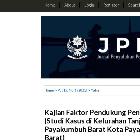
Home
About
Login
Register
Searc
Home
>
Vol 15, No 3 (2021)
>
Yutra
Kajian Faktor Pendukung Pe
(Studi Kasus di Kelurahan Ta
Payakumbuh Barat Kota Paya
Barat)