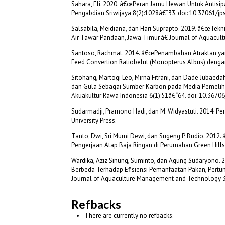
Sahara, Eli. 2020. â€œPeran Jamu Hewan Untuk Antisi
Pengabdian Sriwijaya 8(2):1028â€“33. doi: 10.37061/jp
Salsabila, Meidiana, dan Hari Suprapto. 2019. â€œTekn
Air Tawar Pandaan, Jawa Timur.â€ Journal of Aquacultur
Santoso, Rachmat. 2014. â€œPenambahan Atraktan ya
Feed Convertion Ratiobelut (Monopterus Albus) dengan S
Sitohang, Martogi Leo, Mirna Fitrani, dan Dade Jubae
dan Gula Sebagai Sumber Karbon pada Media Pemelihara
Akuakultur Rawa Indonesia 6(1):51â€“64. doi: 10.36706/
Sudarmadji, Pramono Hadi, dan M. Widyastuti. 2014. P
University Press.
Tanto, Dwi, Sri Murni Dewi, dan Sugeng P. Budio. 2012
Pengerjaan Atap Baja Ringan di Perumahan Green Hills
Wardika, Aziz Sinung, Suminto, dan Agung Sudaryono.
Berbeda Terhadap Efisiensi Pemanfaatan Pakan, Pertu
Journal of Aquaculture Management and Technology 3
Refbacks
There are currently no refbacks.