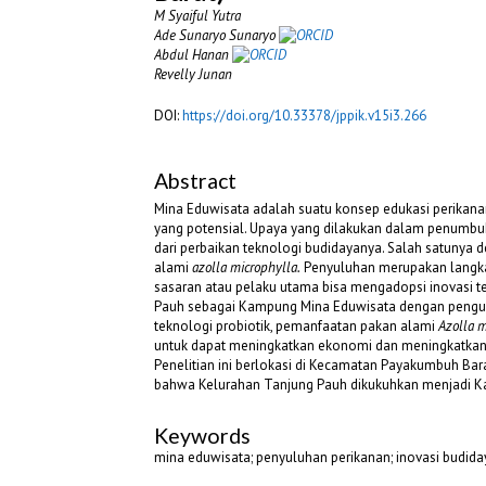
M Syaiful Yutra
Ade Sunaryo Sunaryo
Abdul Hanan
Revelly Junan
DOI:
https://doi.org/10.33378/jppik.v15i3.266
Abstract
Mina Eduwisata adalah suatu konsep edukasi perikana
yang potensial. Upaya yang dilakukan dalam penumbu
dari perbaikan teknologi budidayanya. Salah satunya 
alami
azolla microphylla.
Penyuluhan merupakan langka
sasaran atau pelaku utama bisa mengadopsi inovasi te
Pauh sebagai Kampung Mina Eduwisata dengan pengu
teknologi probiotik, pemanfaatan pakan alami
Azolla 
untuk dapat meningkatkan ekonomi dan meningkatkan 
Penelitian ini berlokasi di Kecamatan Payakumbuh Bar
bahwa Kelurahan Tanjung Pauh dikukuhkan menjadi Ka
Keywords
mina eduwisata; penyuluhan perikanan; inovasi budida