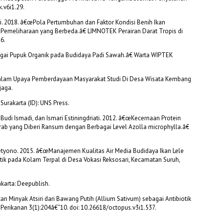
.v6i1.29.
tri. 2018. â€œPola Pertumbuhan dan Faktor Kondisi Benih Ikan
Pemeliharaan yang Berbeda.â€ LIMNOTEK Perairan Darat Tropis di
6.
gai Pupuk Organik pada Budidaya Padi Sawah.â€ Warta WIPTEK
Dalam Upaya Pemberdayaan Masyarakat Studi Di Desa Wisata Kembang
jaga.
Surakarta (ID): UNS Press.
Budi Ismadi, dan Ismari Estiningdriati. 2012. â€œKecernaan Protein
rab yang Diberi Ransum dengan Berbagai Level Azolla microphylla.â€
etyono. 2015. â€œManajemen Kualitas Air Media Budidaya Ikan Lele
tik pada Kolam Terpal di Desa Vokasi Reksosari, Kecamatan Suruh,
karta: Deepublish.
 Minyak Atsiri dari Bawang Putih (Allium Sativum) sebagai Antibiotik
 Perikanan 3(1):204â€“10. doi: 10.26618/octopus.v3i1.537.