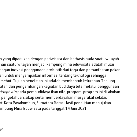
n yang dipadukan dengan pariwisata dan berbasis pada suatu wilayah
han suatu wilayah menjadi kampung mina eduwisata adalah mulai
dengan inovasi penggunaan probiotik dari toga dan pemanfaatan pakan
h untuk menyampaikan informasi tentang teknologi sehingga
rsebut. Tujuan penelitian ini adalah membentuk kelurahan Tanjung
atan dan pengembangan kegiatan budidaya lele melalui penggunaan
microphylla
pada pembudidaya ikan nila, program-program ini dilakukan
pengetahuan, sikap serta memberdayakan masyarakat sekitar.
at, Kota Payakumbuh, Sumatera Barat. Hasil penelitian menujukan
mpung Mina Eduwisata pada tanggal 14 Juni 2021.
ya