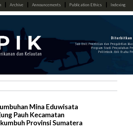
h
Archive
Announcements
Publication Ethics
Indexing
numbuhan Mina Eduwisata
njung Pauh Kecamatan
kumbuh Provinsi Sumatera