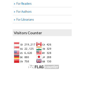
For Readers
For Authors
For Librarians
Visitors Counter