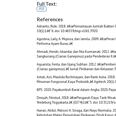
Full Text:
PDF
References
Adrianto, Rizki. 2018. â€œPemantauan Jumlah Bakteri 
10(1):1â€“6. doi: 10.46559/tegi.v10i1.3920.
Agustina, Laily, A. Mujnisa, dan Jamila. 2009. â€œP
Performa Ayam Buras.â€
Ahmadi, Hendri, Iskandar, dan Nia Kurniawati. 2012. 
Sangkuriang (Clarias Gariepinus) pada Pendederan II.â
Aquarista, Fenta, dan Ujang Subhan. 2012. â€œPemberi
(Clarias gariepinus).â€ Jurnal Perikanan dan Kelautan 
Astuti, Asri, Maulida Rochmayani, dan Ranti Aulia. 20
Minuman Fungsional Kaya Probiotik.â€ Agritech 20(1):
BPS. 2020. Payakumbuh Barat dalam Angka 2020. Payak
Diniyah, Fitrotud. 2018. â€œPengaruh Daya Tarik Wi
Vredeburg Yogyakarta.â€ (0274):1â€“5. doi: 10.31219/os
Hanan, Abdul, Walson H. Sinaga, dan Nayu Nurmalia. 
Kebutuhan Materi Penyuluhan Perikanan (Studi Kasus 