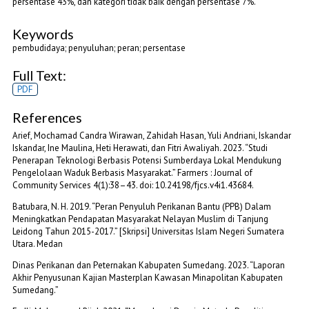
persentase 43%, dan kategori tidak baik dengan persentase 7%.
Keywords
pembudidaya; penyuluhan; peran; persentase
Full Text:
PDF
References
Arief, Mochamad Candra Wirawan, Zahidah Hasan, Yuli Andriani, Iskandar
Iskandar, Ine Maulina, Heti Herawati, dan Fitri Awaliyah. 2023. “Studi
Penerapan Teknologi Berbasis Potensi Sumberdaya Lokal Mendukung
Pengelolaan Waduk Berbasis Masyarakat.” Farmers : Journal of
Community Services 4(1):38–43. doi: 10.24198/fjcs.v4i1.43684.
Batubara, N. H. 2019. “Peran Penyuluh Perikanan Bantu (PPB) Dalam
Meningkatkan Pendapatan Masyarakat Nelayan Muslim di Tanjung
Leidong Tahun 2015-2017.” [Skripsi] Universitas Islam Negeri Sumatera
Utara. Medan
Dinas Perikanan dan Peternakan Kabupaten Sumedang. 2023. “Laporan
Akhir Penyusunan Kajian Masterplan Kawasan Minapolitan Kabupaten
Sumedang.”