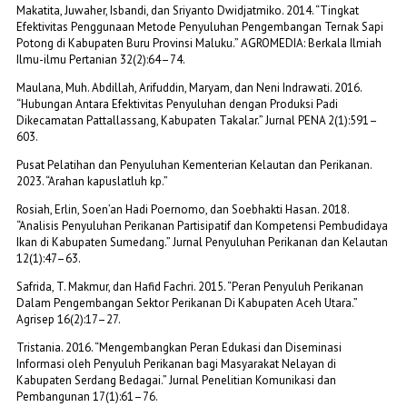
Makatita, Juwaher, Isbandi, dan Sriyanto Dwidjatmiko. 2014. “Tingkat
Efektivitas Penggunaan Metode Penyuluhan Pengembangan Ternak Sapi
Potong di Kabupaten Buru Provinsi Maluku.” AGROMEDIA: Berkala Ilmiah
Ilmu-ilmu Pertanian 32(2):64–74.
Maulana, Muh. Abdillah, Arifuddin, Maryam, dan Neni Indrawati. 2016.
“Hubungan Antara Efektivitas Penyuluhan dengan Produksi Padi
Dikecamatan Pattallassang, Kabupaten Takalar.” Jurnal PENA 2(1):591–
603.
Pusat Pelatihan dan Penyuluhan Kementerian Kelautan dan Perikanan.
2023. “Arahan kapuslatluh kp.”
Rosiah, Erlin, Soen’an Hadi Poernomo, dan Soebhakti Hasan. 2018.
“Analisis Penyuluhan Perikanan Partisipatif dan Kompetensi Pembudidaya
Ikan di Kabupaten Sumedang.” Jurnal Penyuluhan Perikanan dan Kelautan
12(1):47–63.
Safrida, T. Makmur, dan Hafid Fachri. 2015. “Peran Penyuluh Perikanan
Dalam Pengembangan Sektor Perikanan Di Kabupaten Aceh Utara.”
Agrisep 16(2):17–27.
Tristania. 2016. “Mengembangkan Peran Edukasi dan Diseminasi
Informasi oleh Penyuluh Perikanan bagi Masyarakat Nelayan di
Kabupaten Serdang Bedagai.” Jurnal Penelitian Komunikasi dan
Pembangunan 17(1):61–76.