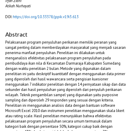
Irfan Zidni
Atikah Nurhayati
DOI:
https://doi.org/10.33378/jppik.v19i3.613
Abstract
Pelaksanaan program penyuluhan perikanan memiliki peranan yang
sangat penting dalam memberdayakan masyarakat yang menjadi sasaran
penerima manfaat penyuluhan. Penelitian ini dilakukan untuk
menganalisis efektivitas pelaksanaan program penyuluhan pada
pembudidaya ikan nila di Kecamatan Darmaraja Kabupaten Sumedang
dengan waktu penelitian 2 bulan. Metode yang digunakan dalam
penelitian ini yaitu deskriptif kuantitatif dengan menggunakan data primer
yang diperoleh dari hasil wawancara serta pengisian kuesioner
menggunakan 7 indikator penelitian dengan 14 pernyataan sikap dan data
sekunder dari hasil penyuluhan yang diperoleh dari penyuluh perikanan
wilayah. Teknik pengambilan sampel yang digunakan yaitu purposive
sampling dan diperoleh 29 responden yang sesuai dengan kriteria.
Penelitian ini menggunakan analisis data dengan bantuan software
Microsoft Excel 2010 dan instrumen penelitian menggunakan skala likert
atau rating scale. Hasil penelitian menunjukkan bahwa efektivitas
pelaksanaan program penyuluhan secara umum termasuk dalam
kategori baik dengan persentase 50%, kategori cukup baik dengan