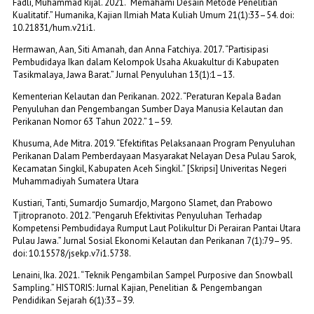
Fadli, Muhammad Rijal. 2021. “Memahami Desain Metode Penelitian
Kualitatif.” Humanika, Kajian Ilmiah Mata Kuliah Umum 21(1):33–54. doi:
10.21831/hum.v21i1.
Hermawan, Aan, Siti Amanah, dan Anna Fatchiya. 2017. “Partisipasi
Pembudidaya Ikan dalam Kelompok Usaha Akuakultur di Kabupaten
Tasikmalaya, Jawa Barat.” Jurnal Penyuluhan 13(1):1–13.
Kementerian Kelautan dan Perikanan. 2022. “Peraturan Kepala Badan
Penyuluhan dan Pengembangan Sumber Daya Manusia Kelautan dan
Perikanan Nomor 63 Tahun 2022.” 1–59.
Khusuma, Ade Mitra. 2019. “Efektifitas Pelaksanaan Program Penyuluhan
Perikanan Dalam Pemberdayaan Masyarakat Nelayan Desa Pulau Sarok,
Kecamatan Singkil, Kabupaten Aceh Singkil.” [Skripsi] Univeritas Negeri
Muhammadiyah Sumatera Utara
Kustiari, Tanti, Sumardjo Sumardjo, Margono Slamet, dan Prabowo
Tjitropranoto. 2012. “Pengaruh Efektivitas Penyuluhan Terhadap
Kompetensi Pembudidaya Rumput Laut Polikultur Di Perairan Pantai Utara
Pulau Jawa.” Jurnal Sosial Ekonomi Kelautan dan Perikanan 7(1):79–95.
doi: 10.15578/jsekp.v7i1.5738.
Lenaini, Ika. 2021. “Teknik Pengambilan Sampel Purposive dan Snowball
Sampling.” HISTORIS: Jurnal Kajian, Penelitian & Pengembangan
Pendidikan Sejarah 6(1):33–39.