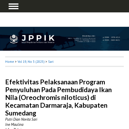
Home
>
Vol 19, No 3 (2025)
>
Sari
Efektivitas Pelaksanaan Program
Penyuluhan Pada Pembudidaya Ikan
Nila (Oreochromis niloticus) di
Kecamatan Darmaraja, Kabupaten
Sumedang
Putri Dian Novita Sari
Ine Maulina