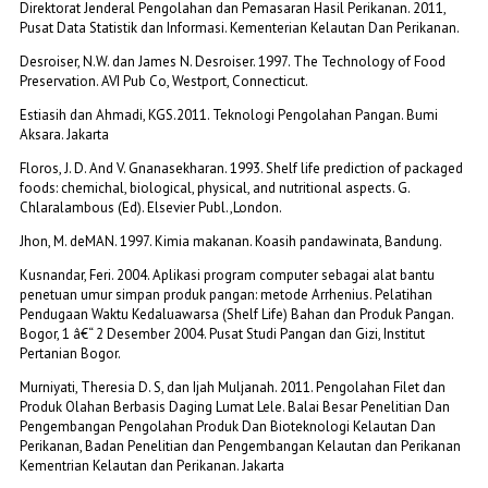
Direktorat Jenderal Pengolahan dan Pemasaran Hasil Perikanan. 2011,
Pusat Data Statistik dan Informasi. Kementerian Kelautan Dan Perikanan.
Desroiser, N.W. dan James N. Desroiser. 1997. The Technology of Food
Preservation. AVI Pub Co, Westport, Connecticut.
Estiasih dan Ahmadi, KGS.2011. Teknologi Pengolahan Pangan. Bumi
Aksara. Jakarta
Floros, J. D. And V. Gnanasekharan. 1993. Shelf life prediction of packaged
foods: chemichal, biological, physical, and nutritional aspects. G.
Chlaralambous (Ed). Elsevier Publ.,London.
Jhon, M. deMAN. 1997. Kimia makanan. Koasih pandawinata, Bandung.
Kusnandar, Feri. 2004. Aplikasi program computer sebagai alat bantu
penetuan umur simpan produk pangan: metode Arrhenius. Pelatihan
Pendugaan Waktu Kedaluawarsa (Shelf Life) Bahan dan Produk Pangan.
Bogor, 1 â€“ 2 Desember 2004. Pusat Studi Pangan dan Gizi, Institut
Pertanian Bogor.
Murniyati, Theresia D. S, dan Ijah Muljanah. 2011. Pengolahan Filet dan
Produk Olahan Berbasis Daging Lumat Lele. Balai Besar Penelitian Dan
Pengembangan Pengolahan Produk Dan Bioteknologi Kelautan Dan
Perikanan, Badan Penelitian dan Pengembangan Kelautan dan Perikanan
Kementrian Kelautan dan Perikanan. Jakarta