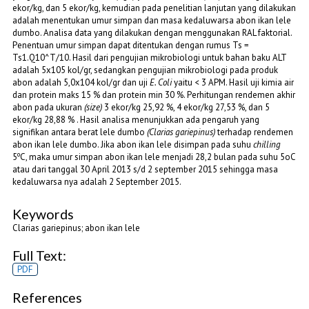
ekor/kg, dan 5 ekor/kg, kemudian pada penelitian lanjutan yang dilakukan
adalah menentukan umur simpan dan masa kedaluwarsa abon ikan lele
dumbo. Analisa data yang dilakukan dengan menggunakan RAL faktorial.
Penentuan umur simpan dapat ditentukan dengan rumus Ts =
Ts1.Q10^T/10. Hasil dari pengujian mikrobiologi untuk bahan baku ALT
adalah 5x105 kol/gr, sedangkan pengujian mikrobiologi pada produk
abon adalah 5,0x104 kol/gr dan uji
E. Coli
yaitu < 3 APM. Hasil uji kimia air
dan protein maks 15 % dan protein min 30 %. Perhitungan rendemen akhir
abon pada ukuran
(size)
3 ekor/kg 25,92 %, 4 ekor/kg 27,53 %, dan 5
ekor/kg 28,88 % . Hasil analisa menunjukkan ada pengaruh yang
signifikan antara berat lele dumbo
(Clarias gariepinus)
terhadap rendemen
abon ikan lele dumbo. Jika abon ikan lele disimpan pada suhu
chilling
o
5
C, maka umur simpan abon ikan lele menjadi 28,2 bulan pada suhu 5oC
atau dari tanggal 30 April 2013 s/d 2 september 2015 sehingga masa
kedaluwarsa nya adalah 2 September 2015.
Keywords
Clarias gariepinus; abon ikan lele
Full Text:
PDF
References