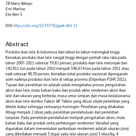
TB Haeru Rahayu
Erni Marlina
Eko Novi S
DOI:
https://doi.org/10.33378/jppik.v8i1.52
Abstract
Produksi ikan lele di Indonesia dari tahun ke tahun meningkat tinggi.
Kenaikan produksi ikan lele sangat tinggi dengan jumlah rata-rata pada
tahun 2007-2011 sebesar 39,82 persen, produksi ikan lele melonjak dari
242.811 ton pada tahun 2010 menjadi 340.674 ton pada tahun 2011 atau
naik sebesar 40,30 persen. Kenaikan total produksi nasional dipengaruhi
oleh naiknya produksi ikan lele di setiap provinsi (Ditjenkan P2HP, 2011).
Tujuan dari penelitian ini adalah untuk mengetahui proses pengolahan
abon ikan lele, mutu bahan baku dan produk akhir, rendemen abon ikan
lele dari ukuran yang berbeda, masa umur simpan dan masa kedaluwarsa
abon ikan lele dumbo. Faktor â€“ faktor yang diluar objek penelitian yang
diteliti diatur sehingga semuanya homogen. Penelitian yang dilakukan
dibagi menjadi 2 (dua) yaitu penelitian pendahuluan dan penelitian
lanjutan. Pada penelitian pendahulan meliputi pengolahan abon, mutu
bahan baku dan produk serta perhitungan rendemen. Variabel yang
digunakan dalam menentukan perbedaan rendemen adalah ukuran
(size)
,
yang dibedakan menjadi 3 (tiga) yaitu lele ukuran
(size)
3 ekor/kg, 4