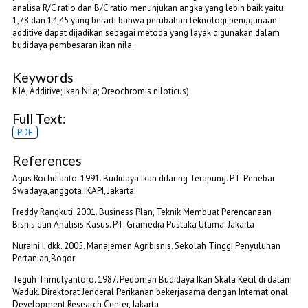
analisa R/C ratio dan B/C ratio menunjukan angka yang lebih baik yaitu
1,78 dan 14,45 yang berarti bahwa perubahan teknologi penggunaan
additive dapat dijadikan sebagai metoda yang layak digunakan dalam
budidaya pembesaran ikan nila.
Keywords
KJA, Additive; Ikan Nila; Oreochromis niloticus)
Full Text:
PDF
References
Agus Rochdianto. 1991. Budidaya Ikan diJaring Terapung. PT. Penebar
Swadaya,anggota IKAPI, Jakarta.
Freddy Rangkuti. 2001. Business Plan, Teknik Membuat Perencanaan
Bisnis dan Analisis Kasus. PT. Gramedia Pustaka Utama. Jakarta
Nuraini I, dkk. 2005. Manajemen Agribisnis. Sekolah Tinggi Penyuluhan
Pertanian,Bogor
Teguh Trimulyantoro. 1987. Pedoman Budidaya Ikan Skala Kecil di dalam
Waduk. Direktorat Jenderal Perikanan bekerjasama dengan International
Development Research Center, Jakarta