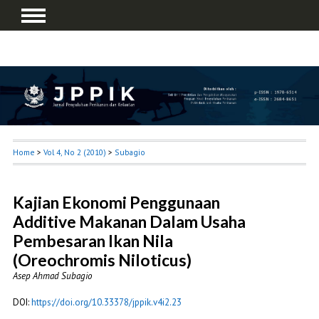
Home
>
Vol 4, No 2 (2010)
>
Subagio
Kajian Ekonomi Penggunaan
Additive Makanan Dalam Usaha
Pembesaran Ikan Nila
(Oreochromis Niloticus)
Asep Ahmad Subagio
DOI:
https://doi.org/10.33378/jppik.v4i2.23