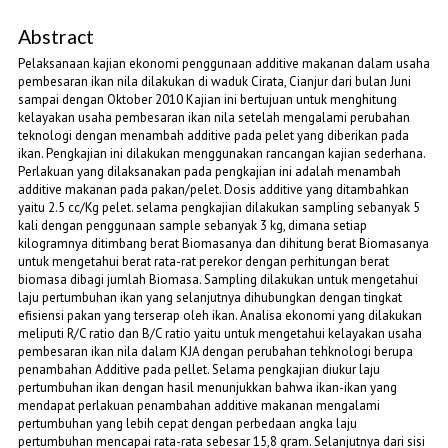
Abstract
Pelaksanaan kajian ekonomi penggunaan additive makanan dalam usaha
pembesaran ikan nila dilakukan di waduk Cirata, Cianjur dari bulan Juni
sampai dengan Oktober 2010 Kajian ini bertujuan untuk menghitung
kelayakan usaha pembesaran ikan nila setelah mengalami perubahan
teknologi dengan menambah additive pada pelet yang diberikan pada
ikan. Pengkajian ini dilakukan menggunakan rancangan kajian sederhana.
Perlakuan yang dilaksanakan pada pengkajian ini adalah menambah
additive makanan pada pakan/pelet. Dosis additive yang ditambahkan
yaitu 2.5 cc/Kg pelet. selama pengkajian dilakukan sampling sebanyak 5
kali dengan penggunaan sample sebanyak 3 kg, dimana setiap
kilogramnya ditimbang berat Biomasanya dan dihitung berat Biomasanya
untuk mengetahui berat rata-rat perekor dengan perhitungan berat
biomasa dibagi jumlah Biomasa. Sampling dilakukan untuk mengetahui
laju pertumbuhan ikan yang selanjutnya dihubungkan dengan tingkat
efisiensi pakan yang terserap oleh ikan. Analisa ekonomi yang dilakukan
meliputi R/C ratio dan B/C ratio yaitu untuk mengetahui kelayakan usaha
pembesaran ikan nila dalam KJA dengan perubahan tehknologi berupa
penambahan Additive pada pellet. Selama pengkajian diukur laju
pertumbuhan ikan dengan hasil menunjukkan bahwa ikan-ikan yang
mendapat perlakuan penambahan additive makanan mengalami
pertumbuhan yang lebih cepat dengan perbedaan angka laju
pertumbuhan mencapai rata-rata sebesar 15,8 gram. Selanjutnya dari sisi