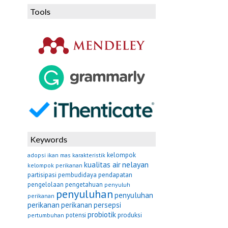
Tools
Keywords
kelompok
adopsi
ikan mas
karakteristik
nelayan
kualitas air
kelompok perikanan
partisipasi
pembudidaya
pendapatan
pengelolaan
pengetahuan
penyuluh
penyuluhan
penyuluhan
perikanan
perikanan
perikanan
persepsi
probiotik
potensi
produksi
pertumbuhan