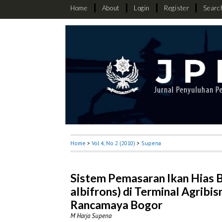
Home
About
Login
Register
Searc
Home
>
Vol 4, No 2 (2010)
>
Supena
Sistem Pemasaran Ikan Hias 
albifrons) di Terminal Agribi
Rancamaya Bogor
M Harja Supena