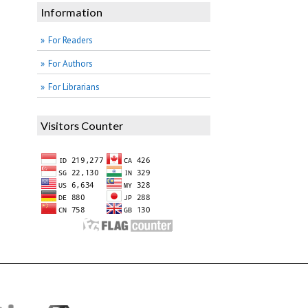
Information
For Readers
For Authors
For Librarians
Visitors Counter