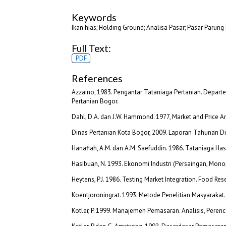
Keywords
Ikan hias; Holding Ground; Analisa Pasar; Pasar Parung
Full Text:
PDF
References
Azzaino, 1983. Pengantar Tataniaga Pertanian. Departe
Pertanian Bogor.
Dahl, D.A. dan J.W. Hammond. 1977, Market and Price An
Dinas Pertanian Kota Bogor, 2009. Laporan Tahunan D
Hanafiah, A.M. dan A.M. Saefuddin. 1986. Tataniaga Hasil
Hasibuan, N. 1993. Ekonomi Industri (Persaingan, Monop
Heytens, P.J. 1986. Testing Market Integration. Food Resea
Koentjoroningrat. 1993. Metode Penelitian Masyarakat.
Kotler, P. 1999. Manajemen Pemasaran. Analisis, Perenca