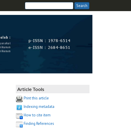
Article Tools
Print this article
Indexing metadata
How to cite item
Finding References