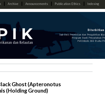
h
Archive
Announcements
Publication Ethics
Indexing
Black Ghost (Apteronotus
snis (Holding Ground)