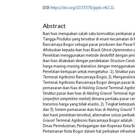
DOI:
https://doi.org/10.33378/jppik.v4i2.21
Abstract
Ikan hias merupakan salah satu komoditas perikanan p
Tangga Produksi yang tersebar di enam kecamatan di K
Rancamaya Bogor sebagai pasar produsen dan Pasar P
difokuskan kepada ikan hias Black Ghost (
Apteronotus a
Penelitian menggunakan metode deskriftif dengan jenis 
ikan hias dilakukan dengan pendekatan
Structure-Cond
harga masing-masing dianalisis dengan menggunaka
Penelitian bertujuan untuk mengetahui : 1). Struktur pa
Terminal Agribisnis Rancamaya Bogor, 2). Menganalisis
Terminal Agribisnis Rancamaya Bogor dengan pasar ikan
pemasaran ikan hias di
Holding Ground
Terminal Agribi
Struktur pasar ikan hias di
Holding Ground
Terminal Agr
(
imperfect competitive market
) dimana perilaku pasar c
transmisi harga yang tidak elastis, 2). Tingkat keter
dan 3). Sistem pemasaran ikan hias di
Holding Ground
T
dari hasil penelitian tersebut, alternative solusi per
Ground
Terminal Agribisnis Rancamaya Bogor adalah : 
Dinas Perindustrian, Perdagangan dan Koperasi Kota B
Pertamanan Kota Bogor dalam hal perbaikan infrastrukt