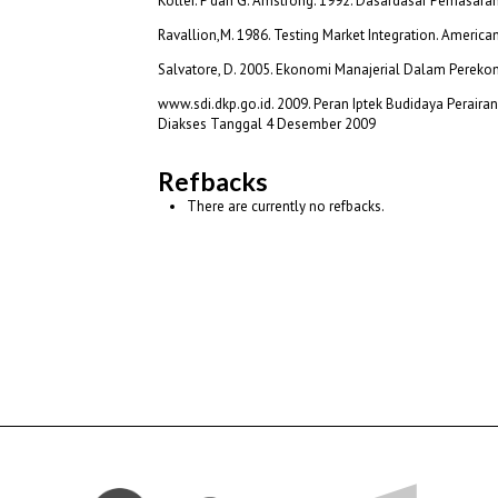
Kotler. P dan G. Amstrong. 1992. Dasardasar Pemasaran (Ji
Ravallion,M. 1986. Testing Market Integration. American
Salvatore, D. 2005. Ekonomi Manajerial Dalam Perekon
www.sdi.dkp.go.id. 2009. Peran Iptek Budidaya Pera
Diakses Tanggal 4 Desember 2009
Refbacks
There are currently no refbacks.