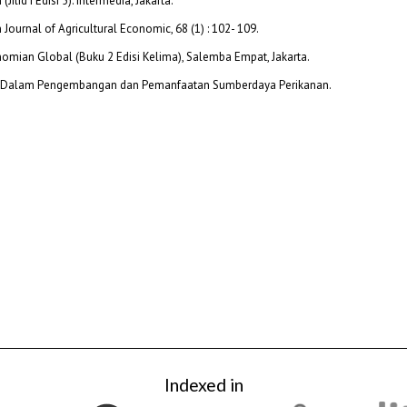
lid I Edisi 5). Intermedia, Jakarta.
 Journal of Agricultural Economic, 68 (1) : 102- 109.
omian Global (Buku 2 Edisi Kelima), Salemba Empat, Jakarta.
iranDalam Pengembangan dan Pemanfaatan Sumberdaya Perikanan.
Indexed in