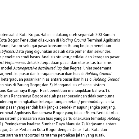
otensial di Kota Bogor. Hal ini didukung oleh sejumlah 200 Rumah
ota Bogor. Penelitian dilakukan di
Holding Ground
Terminal Agribisnis
arung Bogor sebagai pasar konsumen. Ruang lingkup penelitian
lbifrons
). Data yang digunakan adalah data primer dan sekunder.
penelitian studi kasus. Analisis struktur, perilaku dan keragaan pasar
uct-Performance
. Untuk keterpaduan pasar dan elastisitas transmisi
n model
Autoregressive distributed lag
dan Regresi linier sederhana.
sar, perilaku pasar dan keragaan pasar ikan hias di
Holding Ground
 keterpaduan pasar ikan hias antara pasar ikan hias di
Holding Ground
 hias di Parung Bogor, dan 3). Menganalisis efisiensi sistem
snis Rancamaya Bogor. Hasil penelitian menunjukkan bahwa: 1).
ibisnis Rancamaya Bogor adalah pasar persaingan tidak sempurna
enderung meningkatkan ketergantungan petani/ pembudidaya serta
paduan pasar yang rendah baik jangka pendek maupun jangka panjang,
erminal Agribisnis Rancamaya Bogor yang tidak efisien. Bertitik tolak
baikan sistem pemasaran ikan hias yang perlu dilakukan terhadap
Holding
1). Peningkatan kualitas Sumber Daya Manusia 2). Kerjasama antara
ogor, Dinas Pertanian Kota Bogor dengan Dinas Tata Kota dan
ur sarana transportasi, terutama perbaikan jalan yang rusak,